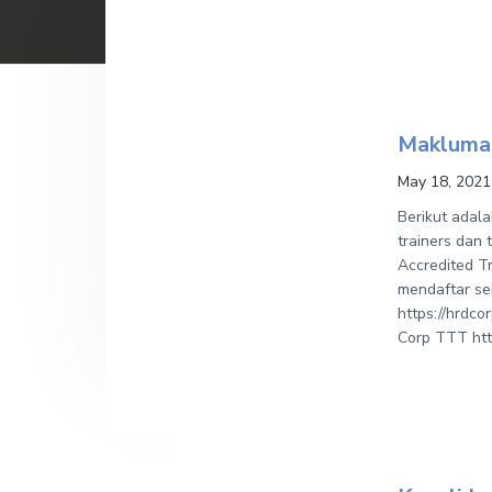
v
n
i
t
g
a
t
Maklumat
i
May 18, 2021
o
Berikut adal
n
trainers dan 
Accredited Tr
mendaftar se
https://hrdco
Corp TTT http