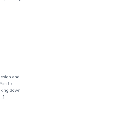
design and
 Aim to
eaking down
[…]