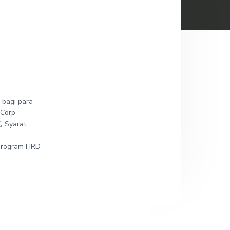
 bagi para
 Corp
 Syarat
r program HRD