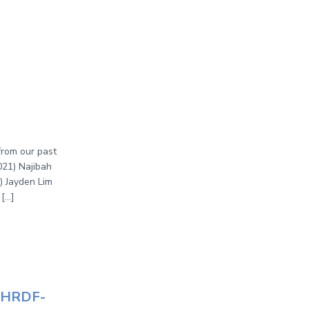
from our past
21) Najibah
 Jayden Lim
 […]
 (HRDF-