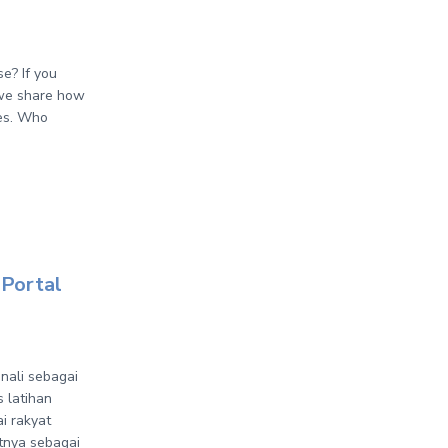
se? If you
, we share how
ees. Who
 Portal
nali sebagai
 latihan
i rakyat
atnya sebagai