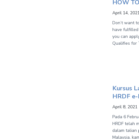
HOW TO
April 14, 202
Don’t want to
have fulfille
you can appl
Qualifies for
Kursus L
HRDF e-
April 8, 2021
Pada 6 Febru
HRDF telah m
dalam talian
Malaysia, kam