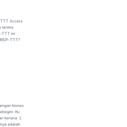
F-TTT Access
 terima
F-TTT ini
 HRDF-TTT?
dengan bisnes
begini. Itu
an kerana: 1.
nnya adalah