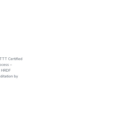
 TTT Certified
ocess –
s HRDF
ditation by