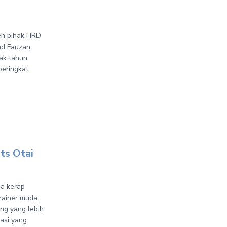
leh pihak HRD
ad Fauzan
ak tahun
peringkat
ts Otai
pa kerap
trainer muda
ng yang lebih
asi yang