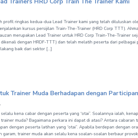
ead Trainers HRD Corp Train The Trainer Kami
h profil ringkas kedua-dua Lead Trainer kami yang telah diluluskan o
enjalankan kursus persijilan Train-The-Trainer (HRD Corp TTT). Ahm
auzan merupakan Lead Trainer untuk HRD Corp Train-The-Trainer sej
 dikenali dengan HRDF-TTT) dan telah melatih peserta dari pelbagai 
elakang baik dari sektor […]
ntuk Trainer Muda Berhadapan dengan Participan
1
 selalu kena cabar dengan peserta yang “otai”. Soalannya ialah, kena
trainer muda? Bagaimana perkara ini dapat di atasi? Antara cabaran 
apan dengan peserta latihan yang “otai”. Apabila berdepan dengan ora
 garam, trainer muda akan selalu kena soalan-soalan berbaur provok