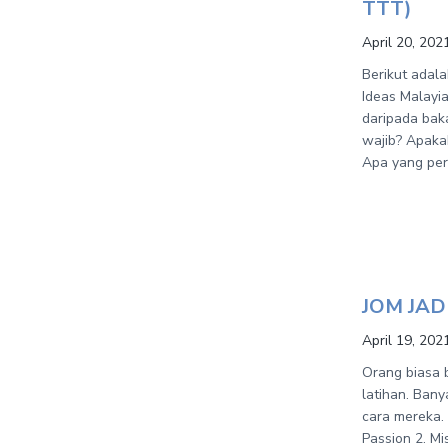
TTT)
April 20, 202
Berikut adal
Ideas Malayi
daripada baka
wajib? Apaka
Apa yang per
JOM JAD
April 19, 202
Orang biasa 
latihan. Bany
cara mereka. 
Passion 2. Mi