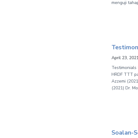
menguji tah
Testimon
April 23, 202
Testimonials
HRDF TTT par
Azzemi (2021
(2021) Dr. M
Soalan-S