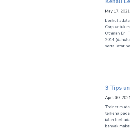
Kenali L
May 17, 2021
Berikut adala
Corp untuk m
Othman En. F
2014 (dahulu
serta latar b
3 Tips u
April 30, 202
Trainer muda
terkena pada 
ialah berhad
banyak makan