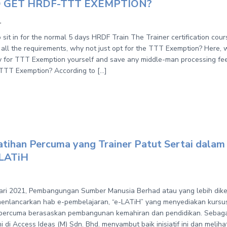
 GET HRDF-TTT EXEMPTION?
1
 sit in for the normal 5 days HRDF Train The Trainer certification cour
d all the requirements, why not just opt for the TTT Exemption? Here
y for TTT Exemption yourself and save any middle-man processing f
 TTT Exemption? According to […]
atihan Percuma yang Trainer Patut Sertai dalam
LATiH
ari 2021, Pembangungan Sumber Manusia Berhad atau yang lebih dike
enlancarkan hab e-pembelajaran, “e-LATiH” yang menyediakan kursus
 percuma berasaskan pembangunan kemahiran dan pendidikan. Sebaga
i di Access Ideas (M) Sdn. Bhd. menyambut baik inisiatif ini dan melih