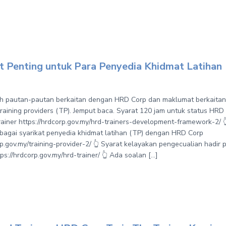
 Penting untuk Para Penyedia Khidmat Latihan
ah pautan-pautan berkaitan dengan HRD Corp dan maklumat berkaitan
training providers (TP). Jemput baca. Syarat 120 jam untuk status HRD
ainer https://hrdcorp.gov.my/hrd-trainers-development-framework-2/ 
bagai syarikat penyedia khidmat latihan (TP) dengan HRD Corp
rp.gov.my/training-provider-2/ 👆 Syarat kelayakan pengecualian hadi
s://hrdcorp.gov.my/hrd-trainer/ 👆 Ada soalan […]