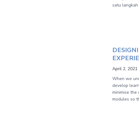
satu langkah 
DESIGN
EXPERI
April 2, 2021
When we unde
develop learn
minimise the 
modules so th