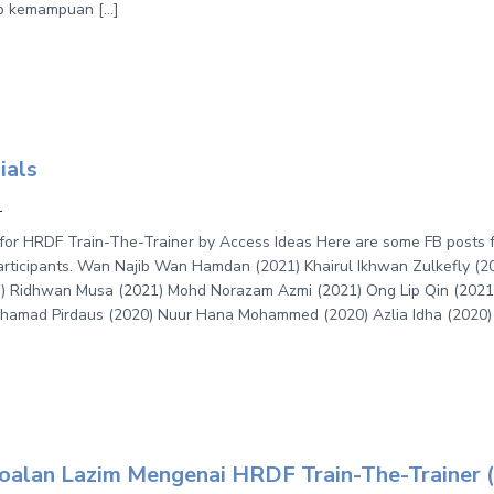
ap kemampuan […]
ials
1
 for HRDF Train-The-Trainer by Access Ideas Here are some FB posts 
ticipants. Wan Najib Wan Hamdan (2021) Khairul Ikhwan Zulkefly (20
) Ridhwan Musa (2021) Mohd Norazam Azmi (2021) Ong Lip Qin (2021)
ohamad Pirdaus (2020) Nuur Hana Mohammed (2020) Azlia Idha (2020)
oalan Lazim Mengenai HRDF Train-The-Trainer