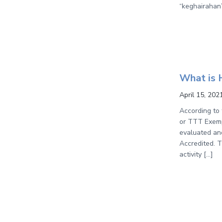
“keghairahan”
What is 
April 15, 202
According to 
or TTT Exemp
evaluated an
Accredited. 
activity […]