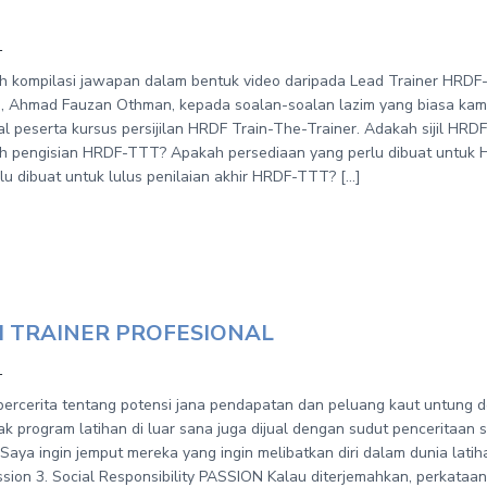
1
ah kompilasi jawapan dalam bentuk video daripada Lead Trainer HRD
a, Ahmad Fauzan Othman, kepada soalan-soalan lazim yang biasa kami
l peserta kursus persijilan HRDF Train-The-Trainer. Adakah sijil HRD
h pengisian HRDF-TTT? Apakah persediaan yang perlu dibuat untuk
lu dibuat untuk lulus penilaian akhir HRDF-TTT? […]
I TRAINER PROFESIONAL
1
bercerita tentang potensi jana pendapatan dan peluang kaut untung 
ak program latihan di luar sana juga dijual dengan sudut penceritaan se
Saya ingin jemput mereka yang ingin melibatkan diri dalam dunia latih
ssion 3. Social Responsibility PASSION Kalau diterjemahkan, perkataa